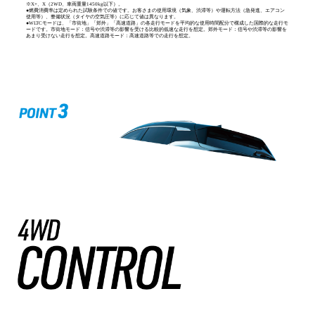
※X+、X（2WD、車両重量1450kg以下）。
●燃費消費率は定められた試験条件での値です。お客さまの使用環境（気象、渋滞等）や運転方法（急発進、エアコン
使用等）、整備状況（タイヤの空気圧等）に応じて値は異なります。
●WLTCモードは、「市街地」「郊外」「高速道路」の各走行モードを平均的な使用時間配分で構成した国際的な走行モ
ードです。市街地モード：信号や渋滞等の影響を受ける比較的低速な走行を想定。郊外モード：信号や渋滞等の影響を
あまり受けない走行を想定。高速道路モード：高速道路等での走行を想定。