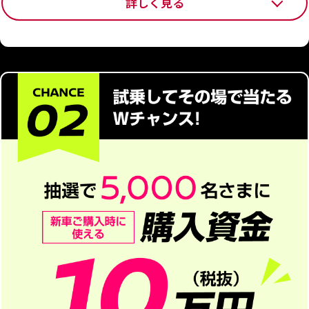
詳しく見る
※
メーカー・関係会社及び各販売会社車両購入制度の利用者、法人、
業販店でのご利用の方は対象外となります。
2.
キャンペーン応募後、2026年4月16日(木)~2026
年9月30日(水)の間に対象車種をご注文、かつ2026
年10月30日(金)までに車両登録いただいた方
3.
ご成約者さまは「当選者ご本人」もしくは「当選
者のご家族(2親等以内)」の方
※
当選した販売店以外では賞品適用できません。
※
希望車種については、ご当選者さまと日産販売店との商談開始時に
改めてお選びいただけます。
※
応募前にご注文された場合は対象外となります。
※
車両本体価格、メーカーオプション価格、付属品価格(ディーラーオ
プション含む)の合計金額(税込)が150万円以上の場合に30万円の購入
資金がご利用できます。その他の賞品の適用条件については、販売店
にお問い合わせください。
※
ムラーノ/新型キックス/新型エルグランドについては2027年3月31日
（水）までに車両登録いただいた方