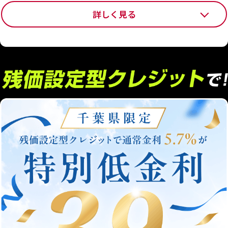
エルグランド
詳しく見る
※
抽選ナンバーは応募完了ページ・応募完了メール・キャンペーンの
実施内容
当選結果メールに記載しています。
キャンペーンの内容は
新車ご成約時に登録車は10万円（税抜）相当、軽自
告知なく変更する場合がございます。
動車は5万円（税抜）相当のディーラーオプション
プレゼントとなります。
対象条件
キャンペーンにご応募の上、新車ご成約時に販売会
社指定のボディコートを同時にご注文いただいた方
本キャンペーンにおける注意事項
※
キャンペーン中に発表・発売された新型車、マイナーチェンジ車に
ついては、キャンペーン適用条件が異なる場合があります。