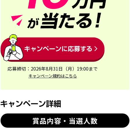
ご購入対象車種
セレナ、エクストレイル、キックス、
日産サクラ、デイズ、ルークス、ノート、
オーラ、日産リーフ、日産アリア、
エルグランド、ムラーノ
※
本キャンペーン期間中に販売店にて正式発注が可能で、登録期限に
間に合うモデルに限ります。正式発注可能なモデルについては、販売
応募締切：2026年8月31日（月）19:00まで
店にお問い合わせください。
キャンペーン規約はこちら
応募期間
2026年4月16日(木)10:00～
2026年8月31日 (月) 19:00まで
賞品内容・当選人数
※
ご応募は、お一人さま一度限りとさせていただきます。（複数回の
ご応募はできません）