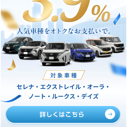
※
新型車、マイナーチェンジ車がキャンペーンの対象となるか否かに
ついては、カーライフアドバイザーへお問い合わせください。
※
販売会社および関連会社の従業員、家族、日産自動車および関連会
社の従業員・家族は対象外とさせていただきます。
※
詳しくはカーライフアドバイザーまでお問い合わせください。
※
新型キックス/新型エルグランドについては2027年3月31日（水）ま
でに車両登録いただいた方
キャンペーンの内容は
告知なく変更する場合がございます。