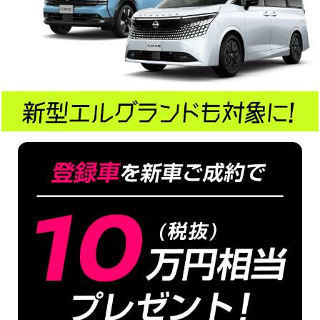
セレナ、エクストレイル、キックス、
日産サクラ、デイズ、ルークス、ノート、オーラ、
日産リーフ、日産アリア、
エルグランド、ムラーノ
※
本キャンペーン期間中に販売店にて正式発注が可能で、登録期限に
間に合うモデルに限ります。正式発注可能なモデルについては、販売
店にお問い合わせください。
試乗～当選までの流れ