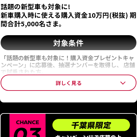
話題の新型車も対象に!
抽選結果について
新車購入時に使える購入資金10万円(税抜) 期
間合計5,000名さま。
購入資金30万円(税抜)の抽選結果につきましては、
ご応募から10日以内に販売会社よりお電話もしくは
対象条件
メールにてご案内いたします。
※
ゴールデンウィーク期間および夏季休暇期間は、抽選結果のご案内
「話題の新型車も対象に！購入資金プレゼントキャ
が休止となります。
ンペーン」に応募後、抽選ナンバーを取得し、 店舗
で試乗された方。
キャンペーンの内容は
告知なく変更する場合がございます。
詳しく見る
※
応募車種と異なる車種のご試乗でも問題ございません。
※
各販売店によって試乗可能車種が異なります。
賞品適用条件
以下の3項目を満たす場合、賞品が適用されます。
1.
個人もしくは個人事業主の方で、新車をご購入、