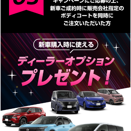
または新車のリース契約をされた方
※
メーカー・関係会社及び各販売会社車両購入制度の利用者、法人、
業販店でのご利用の方は対象外となります。
2.
当選後、2週間以内にご注文いただき、かつ、
2026年10月30日(金)までに車両登録いただいた方
※
2週間以内にご注文いただけない場合は当選は無効となります。
3.
ご成約者さまは「当選者ご本人」もしくは「当選
者のご家族(2親等以内)」の方
※
希望車種については、ご当選者さまと日産販売店との商談開始時に
改めてお選びいただけます。
※
応募前にご注文された場合は対象外となります。
※
ムラーノ/新型キックス/新型エルグランドについては2027年3月31日
（水）までに車両登録いただいた方
ご購入対象車種